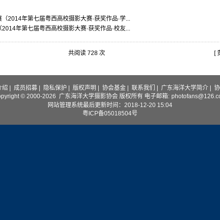
（2014年第七届粤西高校摄影大赛·获奖作品·学...
2014年第七届粤西高校摄影大赛·获奖作品·校友...
共阅读 728 次
[
介绍
|
成员招募
|
隐私保护
|
版权声明
|
协会基金
|
联系我们
|
广东海洋大学简介
|
协
opyright © 2000-2026 广东海洋大学摄影协会 版权所有 电子邮箱:
photofans@126.
网站管理系统最后更新时间：2018-12-20 15:04
粤ICP备05018504号