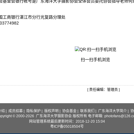
会基金会银行帐号是广东海洋大学摄影协会全体会员委托协会指导老师何
国工商银行湛江市分行光复路分理处
03774982
扫一扫手机浏览
[ 责任编辑：管理员 ]
介绍
|
成员招募
|
隐私保护
|
版权声明
|
协会基金
|
联系我们
|
广东海洋大学简介
|
协
opyright © 2000-2026 广东海洋大学摄影协会 版权所有 电子邮箱:
photofans@126.
网站管理系统最后更新时间：2018-12-20 15:04
粤ICP备05018504号