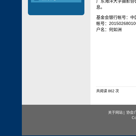
广东海洋大学摄影协
息。
基金会银行帐号：中
帐号：20150268010
户名：何如洲
共阅读 862 次
关于网站
|
协会
C