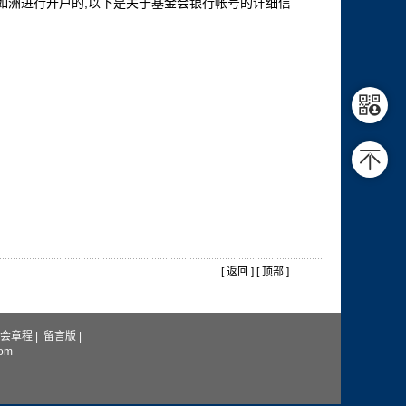
如洲进行开户的,以下是关于基金会银行帐号的详细信
[
返回
] [
顶部
]
会章程
|
留言版
|
com