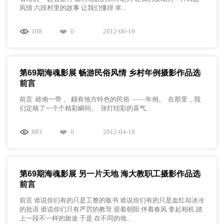
风情 六段村里的故事 让我们懂得 幸...
188
0
2012-06-19
第69期海魂影展 畅游民俗风情 乡村年例摄影作品选
前言
前言 岭南一带， 颇有地方特色的民俗 ——年例。 在那里，我
们定格了一个个精彩瞬间。 张灯结彩的喜气...
883
0
2012-04-18
第69期海魂影展 另一片天地 海大教职工摄影作品选
前言
前言 谁说你们有的只是工整的板书 谁说你们有的只是血红却冰冷
的批语 谁说你们只有严厉的教导 迎着朝阳 伴着春风 拿起相机 踏
上一段不一样的旅途 于是 在不同的地...