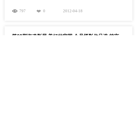
797
0
2012-04-18
第69期海魂影展 美好的家园 会员摄影作品选 前言
前言 小时候，有个长大的梦想 长大后，有不想长大的渴望 小时
候，有颗大大的心脏 长大后，只有一双小小的手 这一年，不再
是那些年 教室前后，身影逐渐...
740
0
2012-04-18
第68期海魂影展 教职工板块前言
前言 曾几何时，在某个地点 触动了邂逅的心弦，与你初次相识
但，那时 我已陷入了对你美的幻想中…… 于是 每逢放下红笔的
时候，总是拿...
928
0
2011-12-31