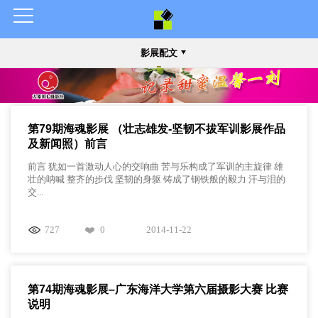
影展配文
第79期海魂影展 （壮志雄发-坚韧不拔军训影展作品
及新闻照）前言
前言 犹如一首激动人心的交响曲 苦与乐构成了军训的主旋律 雄
壮的呐喊 整齐的步伐 坚韧的身躯 铸成了钢铁般的毅力 汗与泪的
交...
727
0
2014-11-22
第74期海魂影展–广东海洋大学第六届摄影大赛 比赛
说明