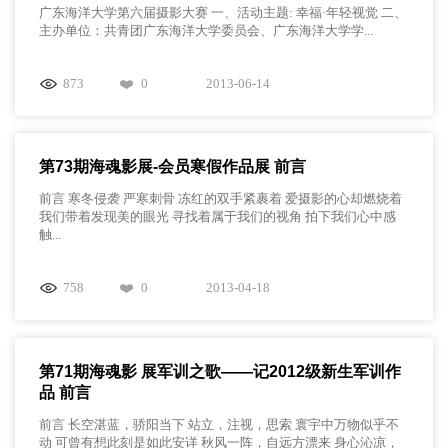
广东海洋大学第六届摄影大赛 一、活动主题: 幸福·年轻视觉 二、
主办单位：共青团广东海洋大学委员会、广东海洋大学学...
873
0
2013-06-14
第73期海魂影展-会员寒假作品展 前言
前言 寒冬侵袭 严寒刺骨 冻红的双手紧裹着 爱摄影的心却燃烧着
我们带着发现美的眼光 寻找着属于我们的视角 拍下我们心中感
触...
758
0
2013-04-18
第71期海魂影 展军训之歌——记2012级新生军训作
品 前言
前言 长空湛蓝，骄阳当下 站立，注视，思索 寰宇中万物似乎不
动 可曾有想此刻是如此安详 秋风一阵，自远方漂来 身心沁凉，