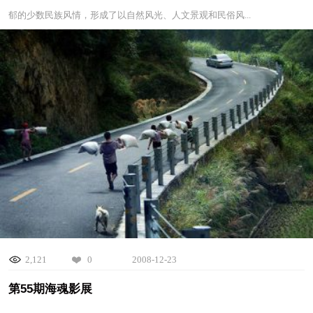
郁的少数民族风情，形成了以自然风光、人文景观和民俗风...
2,121
0
2008-12-23
第55期海魂影展
贵州被誉为天然“大公园”。特殊的喀斯特地质地貌、原生的自然环境、浓