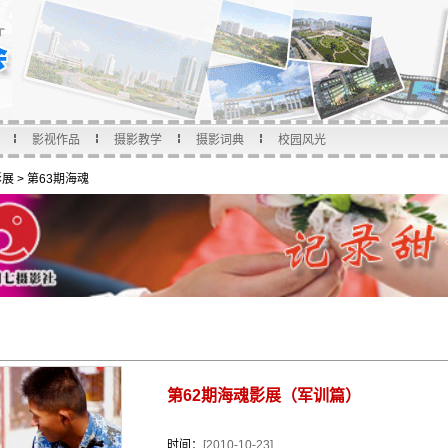
影视作品
摄影教学
摄影词典
校园风光
影展
>
第63期海魂
第62期海魂影展（军训篇）
时间：
[2010-10-23]