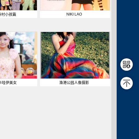
NIKI LAO
寿村小孩篇
卡哇伊美女
渔港公园人像摄影