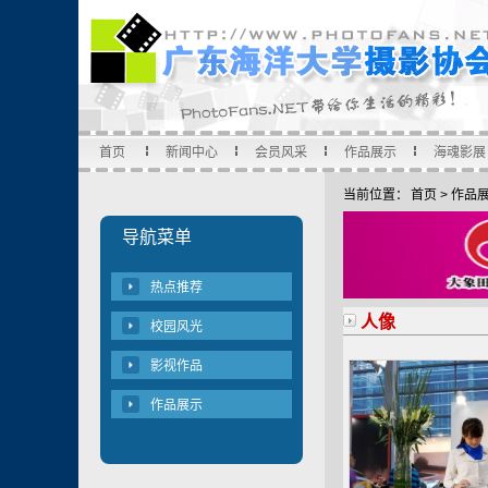
首页
新闻中心
会员风采
作品展示
海魂影展
当前位置：
首页
>
作品
导航菜单
热点推荐
人像
校园风光
影视作品
作品展示