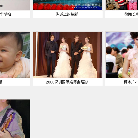
华随拍
泳道上的精彩
徐闻长
篇
2008深圳国际婚博会略影
糖水片-