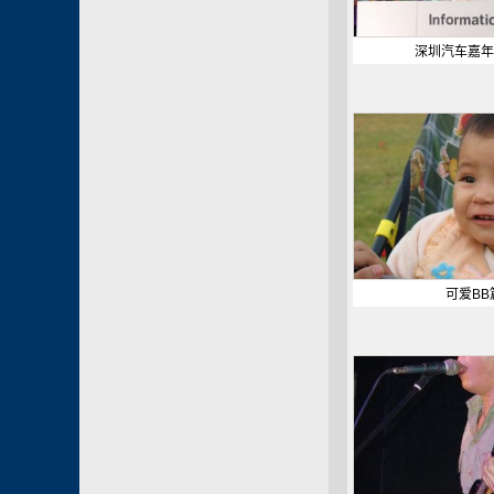
深圳汽车嘉年
可爱BB