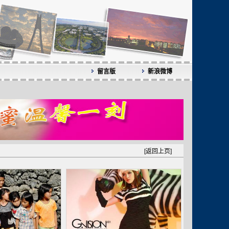
留言版
新浪微博
[
返回上页
]