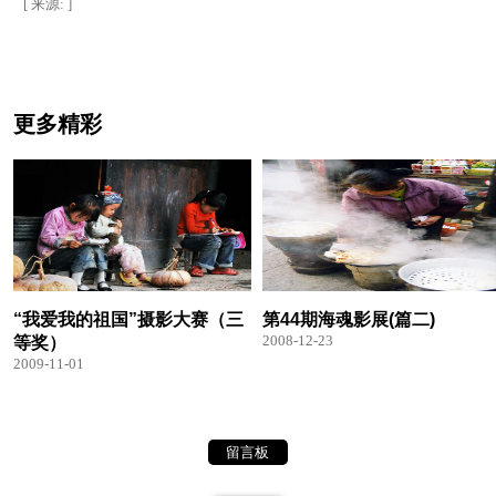
[ 来源: ]
更多精彩
“我爱我的祖国”摄影大赛（三
第44期海魂影展(篇二)
2008-12-23
等奖）
2009-11-01
留言板